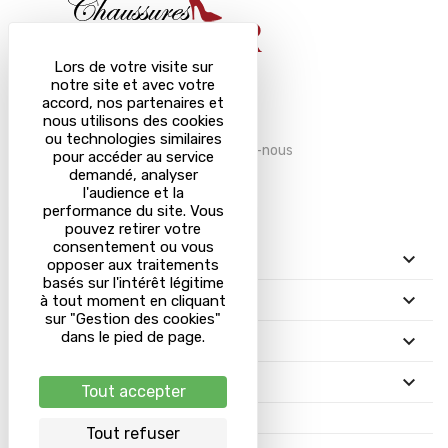
Lors de votre visite sur
notre site et avec votre
accord, nos partenaires et
Magasin de chaussures à Sarrebourg.
nous utilisons des cookies
ou technologies similaires
Une question ? Contactez-nous
pour accéder au service
03 87 03 10 96
demandé, analyser
l'audience et la
Qui sommes-nous?
performance du site. Vous
pouvez retirer votre
consentement ou vous

PRODUITS
opposer aux traitements
basés sur l'intérêt légitime

INFORMATIONS
à tout moment en cliquant
sur "Gestion des cookies"
dans le pied de page.

VOTRE COMPTE

RÉSEAUX SOCIAUX
Tout accepter
Tout refuser